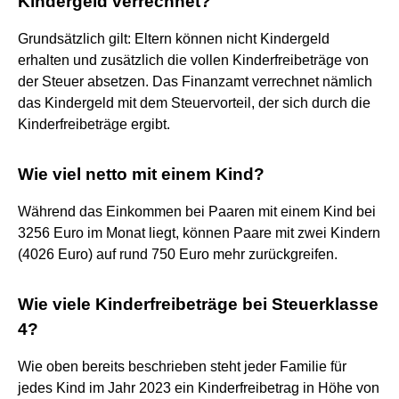
Kindergeld verrechnet?
Grundsätzlich gilt: Eltern können nicht Kindergeld
erhalten und zusätzlich die vollen Kinderfreibeträge von
der Steuer absetzen. Das Finanzamt verrechnet nämlich
das Kindergeld mit dem Steuervorteil, der sich durch die
Kinderfreibeträge ergibt.
Wie viel netto mit einem Kind?
Während das Einkommen bei Paaren mit einem Kind bei
3256 Euro im Monat liegt, können Paare mit zwei Kindern
(4026 Euro) auf rund 750 Euro mehr zurückgreifen.
Wie viele Kinderfreibeträge bei Steuerklasse
4?
Wie oben bereits beschrieben steht jeder Familie für
jedes Kind im Jahr 2023 ein Kinderfreibetrag in Höhe von