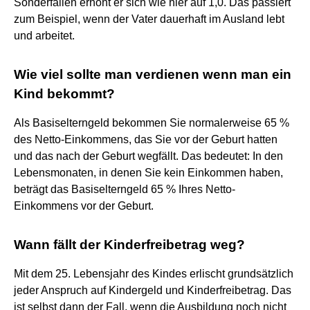
Sonderfällen erhöht er sich wie hier auf 1,0. Das passiert
zum Beispiel, wenn der Vater dauerhaft im Ausland lebt
und arbeitet.
Wie viel sollte man verdienen wenn man ein
Kind bekommt?
Als Basiselterngeld bekommen Sie normalerweise 65 %
des Netto-Einkommens, das Sie vor der Geburt hatten
und das nach der Geburt wegfällt. Das bedeutet: In den
Lebensmonaten, in denen Sie kein Einkommen haben,
beträgt das Basiselterngeld 65 % Ihres Netto-
Einkommens vor der Geburt.
Wann fällt der Kinderfreibetrag weg?
Mit dem 25. Lebensjahr des Kindes erlischt grundsätzlich
jeder Anspruch auf Kindergeld und Kinderfreibetrag. Das
ist selbst dann der Fall, wenn die Ausbildung noch nicht