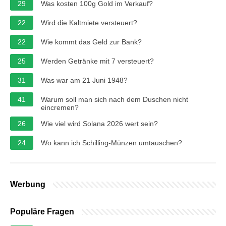
29
Was kosten 100g Gold im Verkauf?
22
Wird die Kaltmiete versteuert?
22
Wie kommt das Geld zur Bank?
25
Werden Getränke mit 7 versteuert?
31
Was war am 21 Juni 1948?
41
Warum soll man sich nach dem Duschen nicht
eincremen?
26
Wie viel wird Solana 2026 wert sein?
24
Wo kann ich Schilling-Münzen umtauschen?
Werbung
Populäre Fragen