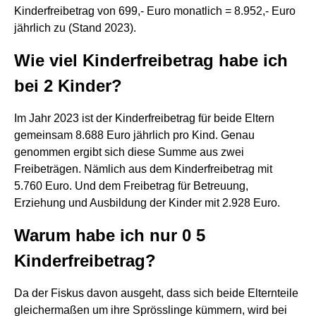
Kinderfreibetrag von 699,- Euro monatlich = 8.952,- Euro
jährlich zu (Stand 2023).
Wie viel Kinderfreibetrag habe ich
bei 2 Kinder?
Im Jahr 2023 ist der Kinderfreibetrag für beide Eltern
gemeinsam 8.688 Euro jährlich pro Kind. Genau
genommen ergibt sich diese Summe aus zwei
Freibeträgen. Nämlich aus dem Kinderfreibetrag mit
5.760 Euro. Und dem Freibetrag für Betreuung,
Erziehung und Ausbildung der Kinder mit 2.928 Euro.
Warum habe ich nur 0 5
Kinderfreibetrag?
Da der Fiskus davon ausgeht, dass sich beide Elternteile
gleichermaßen um ihre Sprösslinge kümmern, wird bei