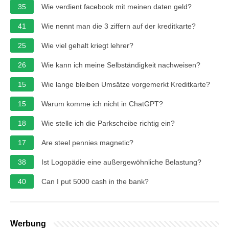
35
Wie verdient facebook mit meinen daten geld?
41
Wie nennt man die 3 ziffern auf der kreditkarte?
25
Wie viel gehalt kriegt lehrer?
26
Wie kann ich meine Selbständigkeit nachweisen?
15
Wie lange bleiben Umsätze vorgemerkt Kreditkarte?
15
Warum komme ich nicht in ChatGPT?
18
Wie stelle ich die Parkscheibe richtig ein?
17
Are steel pennies magnetic?
38
Ist Logopädie eine außergewöhnliche Belastung?
40
Can I put 5000 cash in the bank?
Werbung