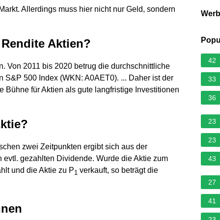
rkt. Allerdings muss hier nicht nur Geld, sondern
Wer
Popu
e Rendite Aktien?
42
en. Von 2011 bis 2020 betrug die durchschnittliche
en S&P 500 Index (WKN: A0AET0). ... Daher ist der
33
e Bühne für Aktien als gute langfristige Investitionen
36
Aktie?
23
23
ischen zwei Zeitpunkten ergibt sich aus der
 evtl. gezahlten Dividende. Wurde die Aktie zum
43
lt und die Aktie zu P
verkauft, so beträgt die
1
27
41
hnen
23