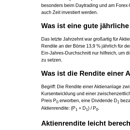
besonders beim Daytrading und am Forex-Ma
auch Zeit investiert werden.
Was ist eine gute jährlich
Das letzte Jahrzehnt war großartig für Akti
Rendite an der Börse 13,9 % jährlich für d
Ein-Jahres-Durchschnitt nur hilfreich, um di
zu setzen.
Was ist die Rendite einer 
Begriff: Die Rendite einer Aktienanlage zw
Kursentwicklung und einer zwischenzeitlich
Preis P
erworben, eine Dividende D
bezah
0
1
Aktienrendite: (P
+ D
) / P
.
1
1
0
Aktienrendite leicht berec