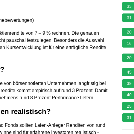
33
31
rnebewertungen
)
20
Aktienrendite von 7 – 9 % rechnen. Die genauen
icht pauschal festzulegen. Besonders die Auswahl
16
en Kursentwicklung ist für eine erträgliche Rendite
20
n?
45
e von börsennotierten Unternehmen langfristig bei
39
nrendite kommt empirisch auf rund 3 Prozent. Damit
40
rnehmens rund 8 Prozent Performance liefern.
25
en realistisch?
31
d Fonds sollten Laien-Anleger Renditen von rund
nne sind für erfahrene Investoren realistisch -