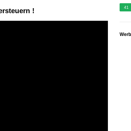
41
rsteuern !
Wer