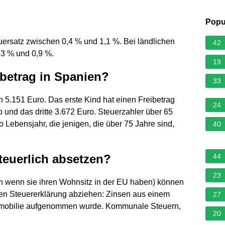
Popu
euersatz zwischen 0,4 % und 1,1 %. Bei ländlichen
42
,3 % und 0,9 %.
19
ibetrag in Spanien?
33
n 5.151 Euro. Das erste Kind hat einen Freibetrag
24
 und das dritte 3.672 Euro. Steuerzahler über 65
 Lebensjahr, die jenigen, die über 75 Jahre sind,
40
teuerlich absetzen?
44
23
h wenn sie ihren Wohnsitz in der EU haben) können
chen Steuererklärung abziehen: Zinsen aus einem
27
mmobilie aufgenommen wurde. Kommunale Steuern,
20