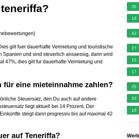
teneriffa?
35
18
rnebewertungen
)
42
s gilt fuer dauerhafte Vermietung und touristische
27
n Spanien und sind steuerlich ansaessig, dann wird
15
l 47%, dies gilt fur dauerhafte Vermietung und
17
 für eine mieteinnahme zahlen?
25
33
sönliche Steuersatz, den Du auch auf andere
teuersatz liegt aktuell bei 14 Prozent. Der
18
inkünfte steigt dann progressiv bis auf maximal 42
er auf Teneriffa?
Wer