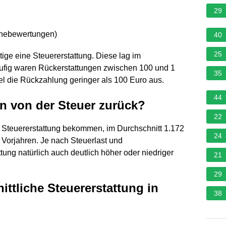
29
rnebewertungen
)
40
25
tige eine Steuererstattung. Diese lag im
äufig waren Rückerstattungen zwischen 100 und 1
35
iel die Rückzahlung geringer als 100 Euro aus.
44
n von der Steuer zurück?
22
Steuererstattung bekommen, im Durchschnitt 1.172
24
 Vorjahren. Je nach Steuerlast und
ng natürlich auch deutlich höher oder niedriger
21
29
ittliche Steuererstattung in
38