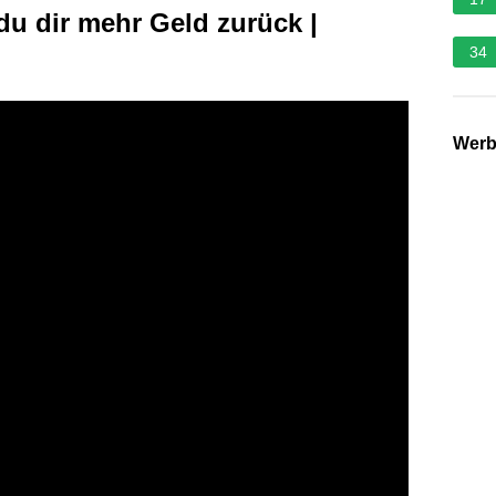
du dir mehr Geld zurück |
34
Wer