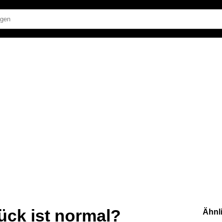
rück ist normal?
Ähnl