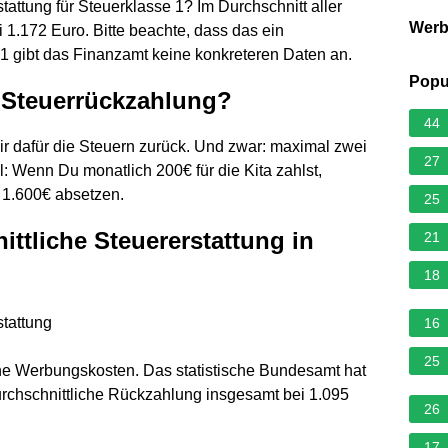
stattung für Steuerklasse 1? Im Durchschnitt aller
Wer
i 1.172 Euro. Bitte beachte, dass das ein
e 1 gibt das Finanzamt keine konkreteren Daten an.
Popu
 Steuerrückzahlung?
44
Dir dafür die Steuern zurück. Und zwar: maximal zwei
27
l: Wenn Du monatlich 200€ für die Kita zahlst,
 1.600€ absetzen.
25
ittliche Steuererstattung in
21
18
stattung
16
25
ine Werbungskosten. Das statistische Bundesamt hat
urchschnittliche Rückzahlung insgesamt bei 1.095
26
17