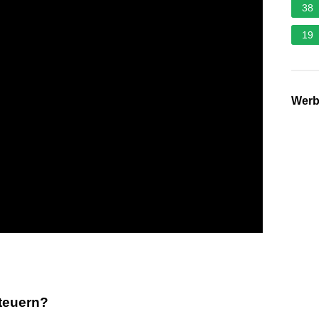
38
19
Wer
teuern?