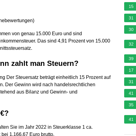
15
31
rnebewertungen
)
30
mmen von genau 15.000 Euro und sind
Einkommensteuer. Das sind 4,91 Prozent von 15.000
32
ittssteuersatz.
39
inn zahlt man Steuern?
17
g Der Steuersatz beträgt einheitlich 15 Prozent auf
31
. Der Gewinn wird nach handelsrechtlichen
estehend aus Bilanz und Gewinn- und
41
35
 €?
41
ten Sie im Jahr 2022 in Steuerklasse 1 ca.
 bei 1.166,67 Euro brutto.