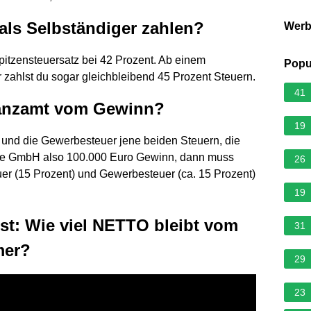
als Selbständiger zahlen?
Wer
Spitzensteuersatz bei 42 Prozent. Ab einem
Popu
ahlst du sogar gleichbleibend 45 Prozent Steuern.
41
nanzamt vom Gewinn?
19
r und die Gewerbesteuer jene beiden Steuern, die
ne GmbH also 100.000 Euro Gewinn, dann muss
26
uer (15 Prozent) und Gewerbesteuer (ca. 15 Prozent)
19
st: Wie viel NETTO bleibt vom
31
mer?
29
23