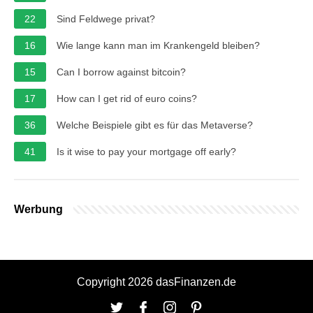
22
Sind Feldwege privat?
16
Wie lange kann man im Krankengeld bleiben?
15
Can I borrow against bitcoin?
17
How can I get rid of euro coins?
36
Welche Beispiele gibt es für das Metaverse?
41
Is it wise to pay your mortgage off early?
Werbung
Copyright 2026 dasFinanzen.de