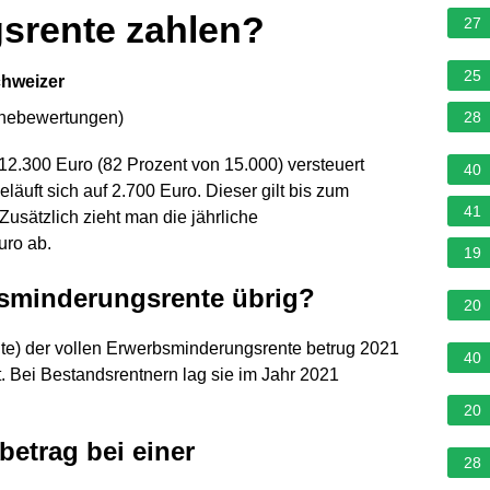
srente zahlen?
27
25
chweizer
rnebewertungen
)
28
12.300 Euro (82 Prozent von 15.000) versteuert
40
läuft sich auf 2.700 Euro. Dieser gilt bis zum
41
usätzlich zieht man die jährliche
ro ab.
19
bsminderungsrente übrig?
20
nte) der vollen Erwerbsminderungsrente betrug 2021
40
 Bei Bestandsrentnern lag sie im Jahr 2021
20
betrag bei einer
28