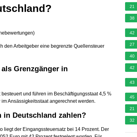
utschland?
21
38
rnebewertungen
)
42
27
h den Arbeitgeber eine begrenzte Quellensteuer
40
 als Grenzgänger in
42
43
besteuert und führen im Beschäftigungsstaat 4,5 %
45
r im Ansässigkeitsstaat angerechnet werden.
21
n in Deutschland zahlen?
32
liegt der Eingangssteuersatz bei 14 Prozent. Der
052 Euro mit 42 Prozent festgelegt worden. Für