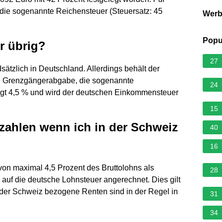
die sogenannte Reichensteuer (Steuersatz: 45
Wer
Popu
r übrig?
27
ätzlich in Deutschland. Allerdings behält der
ne Grenzgängerabgabe, die sogenannte
24
rägt 4,5 % und wird der deutschen Einkommensteuer
15
 zahlen wenn ich in der Schweiz
40
16
on maximal 4,5 Prozent des Bruttolohns als
28
 auf die deutsche Lohnsteuer angerechnet. Dies gilt
s der Schweiz bezogene Renten sind in der Regel in
31
34