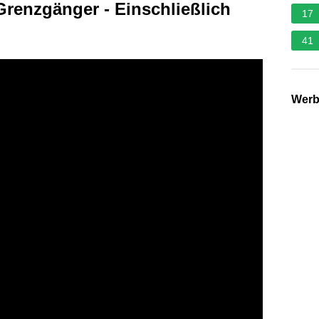
renzgänger - Einschließlich
17
41
Wer