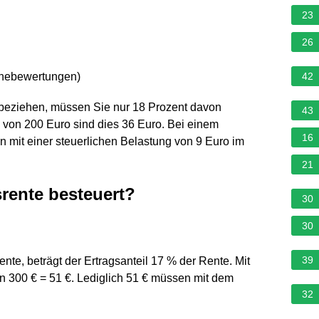
23
26
rnebewertungen
)
42
 beziehen, müssen Sie nur 18 Prozent davon
43
e von 200 Euro sind dies 36 Euro. Bei einem
16
 mit einer steuerlichen Belastung von 9 Euro im
21
srente besteuert?
30
30
39
nte, beträgt der Ertragsanteil 17 % der Rente. Mit
n 300 € = 51 €. Lediglich 51 € müssen mit dem
32