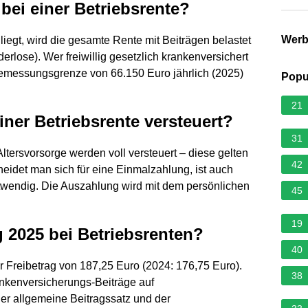
bei einer Betriebsrente?
Wer
liegt, wird die gesamte Rente mit Beiträgen belastet
derlose). Wer freiwillig gesetzlich krankenversichert
bemessungsgrenze von 66.150 Euro jährlich (2025)
Popu
21
ner Betriebsrente versteuert?
31
ltersvorsorge werden voll versteuert – diese gelten
42
heidet man sich für eine Einmalzahlung, ist auch
twendig. Die Auszahlung wird mit dem persönlichen
45
19
g 2025 bei Betriebsrenten?
40
er Freibetrag von 187,25 Euro (2024: 176,75 Euro).
38
ankenversicherungs-Beiträge auf
der allgemeine Beitragssatz und der