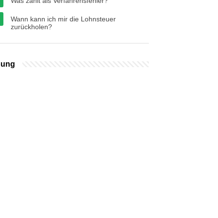
Was zählt als Verfahrensfehler?
Wann kann ich mir die Lohnsteuer
zurückholen?
bung