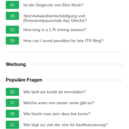
41
Ist der Dogecoin von Elon Musk?
26
Sind Aufwandsentschädigung und
Ehrenamtspauschale das Gleiche?
22
How long is a 1 Pi mining session?
39
How can I avoid penalties for late ITR filing?
Werbung
Populäre Fragen
32
Wie läuft ein kredit ab immobilien?
37
Welche arten von riester rente gibt es?
28
Wie löscht man sein xbox live konto?
21
Wie liegt zur zeit der zins für baufinanzierung?