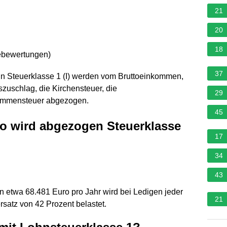
21
20
18
ebewertungen
)
37
In Steuerklasse 1 (I) werden vom Bruttoeinkommen,
tszuschlag, die Kirchensteuer, die
29
kommensteuer abgezogen.
45
to wird abgezogen Steuerklasse
17
34
43
etwa 68.481 Euro pro Jahr wird bei Ledigen jeder
21
rsatz von 42 Prozent belastet.