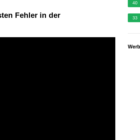
40
ten Fehler in der
33
Wer