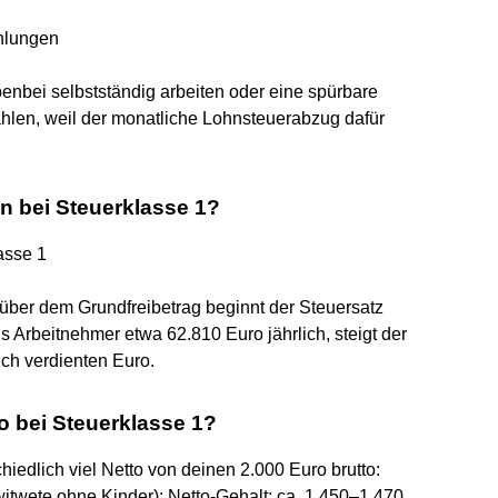
hlungen
benbei selbstständig arbeiten oder eine spürbare
hlen, weil der monatliche Lohnsteuerabzug dafür
an bei Steuerklasse 1?
asse 1
e über dem Grundfreibetrag beginnt der Steuersatz
s Arbeitnehmer etwa 62.810 Euro jährlich, steigt der
ich verdienten Euro.
to bei Steuerklasse 1?
chiedlich viel Netto von deinen 2.000 Euro brutto:
itwete ohne Kinder): Netto-Gehalt: ca. 1.450–1.470