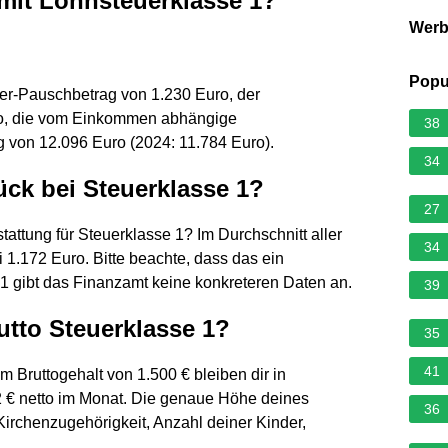
mit Lohnsteuerklasse 1?
Wer
Popu
mer-Pauschbetrag von 1.230 Euro, der
o, die vom Einkommen abhängige
38
 von 12.096 Euro (2024: 11.784 Euro).
34
rück bei Steuerklasse 1?
27
stattung für Steuerklasse 1? Im Durchschnitt aller
34
i 1.172 Euro. Bitte beachte, dass das ein
e 1 gibt das Finanzamt keine konkreteren Daten an.
39
rutto Steuerklasse 1?
35
41
nem Bruttogehalt von 1.500 € bleiben dir in
2 € netto im Monat. Die genaue Höhe deines
36
irchenzugehörigkeit, Anzahl deiner Kinder,