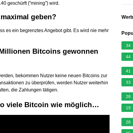
140 geschürft (“mining”) wird.
s maximal geben?
Wer
ass es ein begrenztes Angebot gibt. Es wird nie mehr
Popu
34
 Millionen Bitcoins gewonnen
44
41
 werden, bekommen Nutzer keine neuen Bitcoins zur
33
Transaktionen zu überprüfen, werden Nutzer weiterhin
ten, die Zahlungen tätigen.
28
so viele Bitcoin wie möglich…
19
28