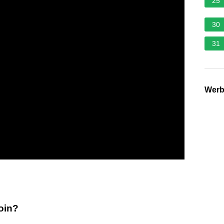
25
30
31
Wer
coin?