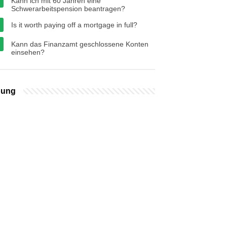
Kann ich mit 60 Jahren eine
Schwerarbeitspension beantragen?
Is it worth paying off a mortgage in full?
Kann das Finanzamt geschlossene Konten
einsehen?
bung