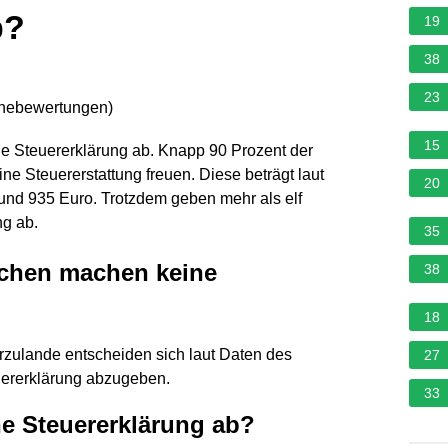
b?
19
38
23
rnebewertungen
)
15
e Steuererklärung ab. Knapp 90 Prozent der
ne Steuererstattung freuen. Diese beträgt laut
20
und 935 Euro. Trotzdem geben mehr als elf
ng ab.
35
schen machen keine
38
18
erzulande entscheiden sich laut Daten des
27
uererklärung abzugeben.
33
e Steuererklärung ab?