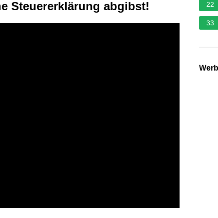
ne Steuererklärung abgibst!
22
33
Wer