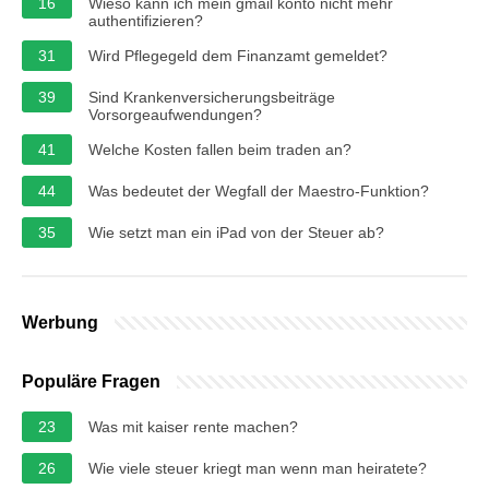
16
Wieso kann ich mein gmail konto nicht mehr
authentifizieren?
31
Wird Pflegegeld dem Finanzamt gemeldet?
39
Sind Krankenversicherungsbeiträge
Vorsorgeaufwendungen?
41
Welche Kosten fallen beim traden an?
44
Was bedeutet der Wegfall der Maestro-Funktion?
35
Wie setzt man ein iPad von der Steuer ab?
Werbung
Populäre Fragen
23
Was mit kaiser rente machen?
26
Wie viele steuer kriegt man wenn man heiratete?