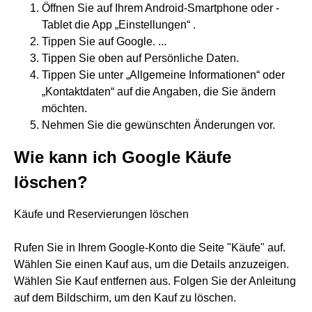
Öffnen Sie auf Ihrem Android-Smartphone oder -
Tablet die App „Einstellungen“ .
Tippen Sie auf Google. ...
Tippen Sie oben auf Persönliche Daten.
Tippen Sie unter „Allgemeine Informationen“ oder
„Kontaktdaten“ auf die Angaben, die Sie ändern
möchten.
Nehmen Sie die gewünschten Änderungen vor.
Wie kann ich Google Käufe
löschen?
Käufe und Reservierungen löschen
Rufen Sie in Ihrem Google-Konto die Seite "Käufe" auf.
Wählen Sie einen Kauf aus, um die Details anzuzeigen.
Wählen Sie Kauf entfernen aus. Folgen Sie der Anleitung
auf dem Bildschirm, um den Kauf zu löschen.