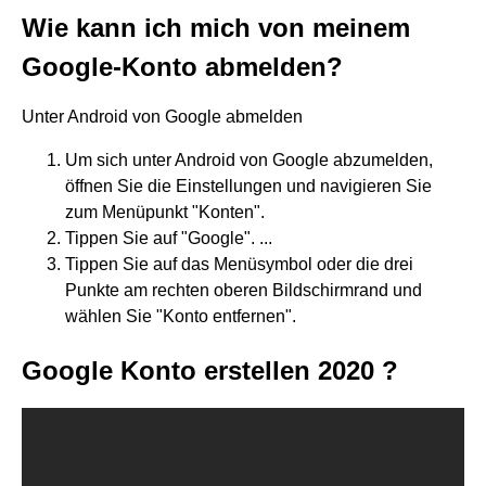
Wie kann ich mich von meinem
Google-Konto abmelden?
Unter Android von Google abmelden
Um sich unter Android von Google abzumelden,
öffnen Sie die Einstellungen und navigieren Sie
zum Menüpunkt "Konten".
Tippen Sie auf "Google". ...
Tippen Sie auf das Menüsymbol oder die drei
Punkte am rechten oberen Bildschirmrand und
wählen Sie "Konto entfernen".
Google Konto erstellen 2020 ?