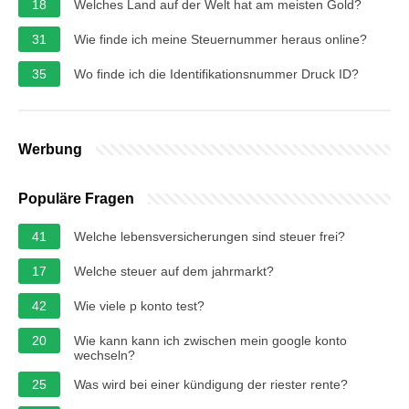
18
Welches Land auf der Welt hat am meisten Gold?
31
Wie finde ich meine Steuernummer heraus online?
35
Wo finde ich die Identifikationsnummer Druck ID?
Werbung
Populäre Fragen
41
Welche lebensversicherungen sind steuer frei?
17
Welche steuer auf dem jahrmarkt?
42
Wie viele p konto test?
20
Wie kann kann ich zwischen mein google konto
wechseln?
25
Was wird bei einer kündigung der riester rente?