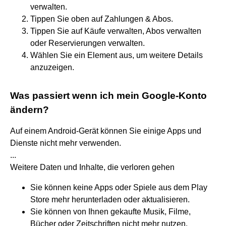
verwalten.
Tippen Sie oben auf Zahlungen & Abos.
Tippen Sie auf Käufe verwalten, Abos verwalten
oder Reservierungen verwalten.
Wählen Sie ein Element aus, um weitere Details
anzuzeigen.
Was passiert wenn ich mein Google-Konto
ändern?
Auf einem Android-Gerät können Sie einige Apps und
Dienste nicht mehr verwenden.
...
Weitere Daten und Inhalte, die verloren gehen
Sie können keine Apps oder Spiele aus dem Play
Store mehr herunterladen oder aktualisieren.
Sie können von Ihnen gekaufte Musik, Filme,
Bücher oder Zeitschriften nicht mehr nutzen.