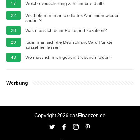
17
Welche versicherung zahlt im brandfall?
22
Wie bekommt man oxidiertes Aluminium wieder
sauber?
28
Was muss ich beim Rehasport zuzahlen?
29
Kann man sich die DeutschlandCard Punkte
auszahlen lassen?
43
Wo muss ich mich getrennt lebend melden?
Werbung
Copyright 2026 dasFinanzen.de