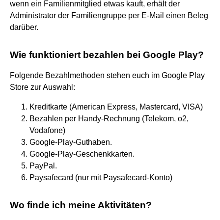
wenn ein Familienmitglied etwas kauft, erhält der
Administrator der Familiengruppe per E-Mail einen Beleg
darüber.
Wie funktioniert bezahlen bei Google Play?
Folgende Bezahlmethoden stehen euch im Google Play
Store zur Auswahl:
Kreditkarte (American Express, Mastercard, VISA)
Bezahlen per Handy-Rechnung (Telekom, o2,
Vodafone)
Google-Play-Guthaben.
Google-Play-Geschenkkarten.
PayPal.
Paysafecard (nur mit Paysafecard-Konto)
Wo finde ich meine Aktivitäten?