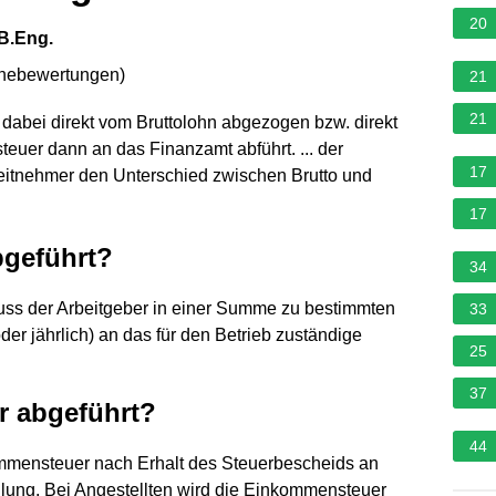
20
 B.Eng.
rnebewertungen
)
21
21
dabei direkt vom Bruttolohn abgezogen bzw. direkt
teuer dann an das Finanzamt abführt. ... der
17
rbeitnehmer den Unterschied zwischen Brutto und
17
bgeführt?
34
uss der Arbeitgeber in einer Summe zu bestimmten
33
 oder jährlich) an das für den Betrieb zuständige
25
37
r abgeführt?
44
ommensteuer nach Erhalt des Steuerbescheids an
lung. Bei Angestellten wird die Einkommensteuer