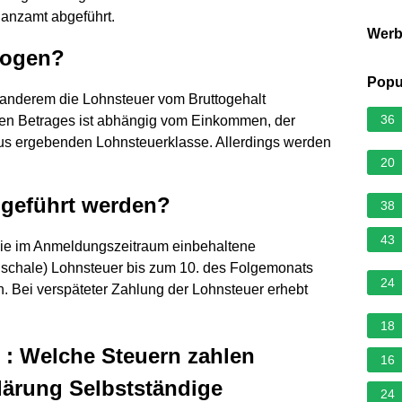
anzamt abgeführt.
Wer
zogen?
Popu
 anderem die Lohnsteuer vom Bruttogehalt
36
n Betrages ist abhängig vom Einkommen, der
aus ergebenden Lohnsteuerklasse. Allerdings werden
20
geführt werden?
38
43
t, die im Anmeldungszeitraum einbehaltene
auschale) Lohnsteuer bis zum 10. des Folgemonats
24
n. Bei verspäteter Zahlung der Lohnsteuer erhebt
18
e : Welche Steuern zahlen
16
lärung Selbstständige
24