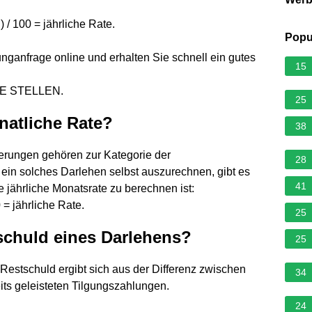
 / 100 = jährliche Rate.
Popu
unganfrage online und erhalten Sie schnell ein gutes
15
E STELLEN.
25
natliche Rate?
38
erungen gehören zur Kategorie der
28
 ein solches Darlehen selbst auszurechnen, gibt es
41
e jährliche Monatsrate zu berechnen ist:
 = jährliche Rate.
25
schuld eines Darlehens?
25
Restschuld ergibt sich aus der Differenz zwischen
34
its geleisteten Tilgungszahlungen.
24