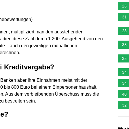
26
31
rnebewertungen
)
23
nen, multipliziert man den ausstehenden
dividiert diese Zahl durch 1.200. Ausgehend von den
38
te – auch den jeweiligen monatlichen
berechnen.
35
i Kreditvergabe?
34
 Banken aber Ihre Einnahmen meist mit der
34
00 bis 800 Euro bei einem Einpersonenhaushalt,
rson. Aus dem verbleibenden Überschuss muss die
40
u bestreiten sein.
32
te?
Wer