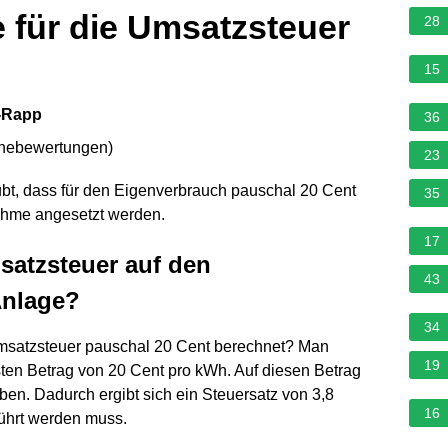
 für die Umsatzsteuer
28
15
n-Rapp
36
rnebewertungen
)
23
bt, dass für den Eigenverbrauch pauschal 20 Cent
35
nahme angesetzt werden.
17
satzsteuer auf den
43
Anlage?
34
msatzsteuer pauschal 20 Cent berechnet? Man
19
ten Betrag von 20 Cent pro kWh. Auf diesen Betrag
en. Dadurch ergibt sich ein Steuersatz von 3,8
16
ührt werden muss.