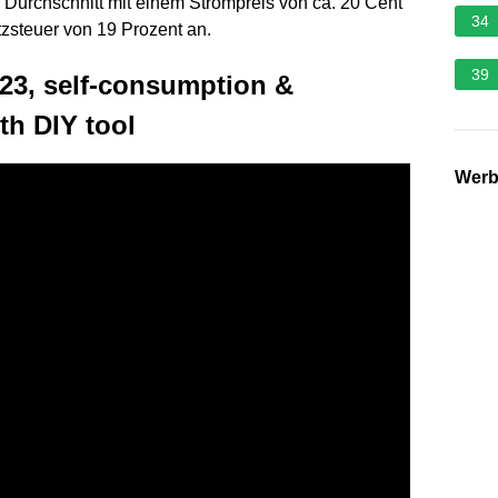
 Durchschnitt mit einem Strompreis von ca. 20 Cent
34
tzsteuer von 19 Prozent an.
39
023, self-consumption &
ith DIY tool
Wer