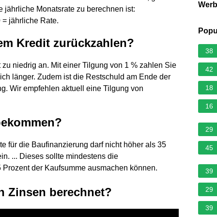
Wer
e jährliche Monatsrate zu berechnen ist:
 = jährliche Rate.
Popu
em Kredit zurückzahlen?
38
t zu niedrig an. Mit einer Tilgung von 1 % zahlen Sie
42
lich länger. Zudem ist die Restschuld am Ende der
18
ng. Wir empfehlen aktuell eine Tilgung von
16
h bekommen?
29
te für die Baufinanzierung darf nicht höher als 35
45
. ... Dieses sollte mindestens die
15 Prozent der Kaufsumme ausmachen können.
39
n Zinsen berechnet?
29
39