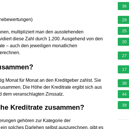
36
rnebewertungen
)
29
25
nen, multipliziert man den ausstehenden
dividiert diese Zahl durch 1.200. Ausgehend von den
20
te – auch den jeweiligen monatlichen
berechnen.
27
 zusammen?
17
ftig Monat für Monat an den Kreditgeber zahlst. Sie
38
zusammen. Die Höhe der Kreditrate ergibt sich aus
d dem veranschlagten Zinssatz.
44
39
iche Kreditrate zusammen?
erungen gehören zur Kategorie der
 ein solches Darlehen selbst auszurechnen, gibt es