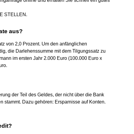
unganfrage online und erhalten Sie schnell ein gutes
E STELLEN.
ate aus?
atz von 2,0 Prozent. Um den anfänglichen
ndig, die Darlehenssumme mit dem Tilgungssatz zu
rmann im ersten Jahr 2.000 Euro (100.000 Euro x
uro.
erung der Teil des Geldes, der nicht über die Bank
 stammt. Dazu gehören: Ersparnisse auf Konten.
edit?