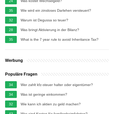
24
Was kostet Wechselgeld?
35
Wie wird ein zinsloses Darlehen versteuert?
32
Warum ist Degussa so teuer?
28
Was bringt Aktivierung in der Bilanz?
35
What is the 7 year rule to avoid Inheritance Tax?
Werbung
Populäre Fragen
34
Wer zahlt kfz-steuer halter oder eigentümer?
34
Was ist geringe einkommen?
32
Wie kann ich aktien zu geld machen?
43
Was sind Kosten für familienheimfahrten?