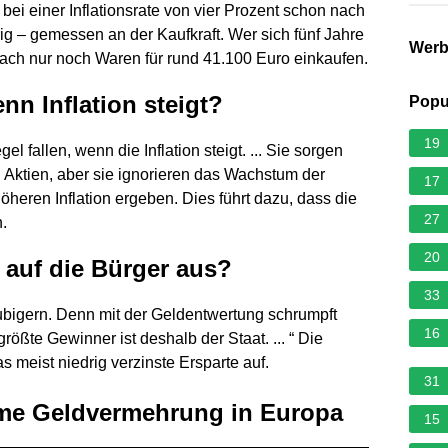
ei einer Inflationsrate von vier Prozent schon nach
g – gemessen an der Kaufkraft. Wer sich fünf Jahre
Wer
ach nur noch Waren für rund 41.100 Euro einkaufen.
nn Inflation steigt?
Popu
19
 fallen, wenn die Inflation steigt. ... Sie sorgen
n Aktien, aber sie ignorieren das Wachstum der
17
heren Inflation ergeben. Dies führt dazu, dass die
27
n.
20
n auf die Bürger aus?
33
äubigern. Denn mit der Geldentwertung schrumpft
16
ößte Gewinner ist deshalb der Staat. ... “ Die
as meist niedrig verzinste Ersparte auf.
31
me Geldvermehrung in Europa
15