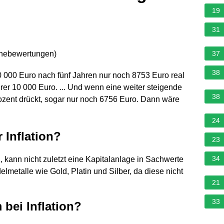
19
31
rnebewertungen
)
37
38
0 000 Euro nach fünf Jahren nur noch 8753 Euro real
Ihrer 10 000 Euro. ... Und wenn eine weiter steigende
38
Prozent drückt, sogar nur noch 6756 Euro. Dann wäre
24
 Inflation?
23
34
 kann nicht zuletzt eine Kapitalanlage in Sachwerte
lmetalle wie Gold, Platin und Silber, da diese nicht
21
33
 bei Inflation?