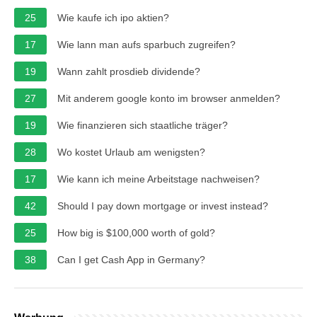
25
Wie kaufe ich ipo aktien?
17
Wie lann man aufs sparbuch zugreifen?
19
Wann zahlt prosdieb dividende?
27
Mit anderem google konto im browser anmelden?
19
Wie finanzieren sich staatliche träger?
28
Wo kostet Urlaub am wenigsten?
17
Wie kann ich meine Arbeitstage nachweisen?
42
Should I pay down mortgage or invest instead?
25
How big is $100,000 worth of gold?
38
Can I get Cash App in Germany?