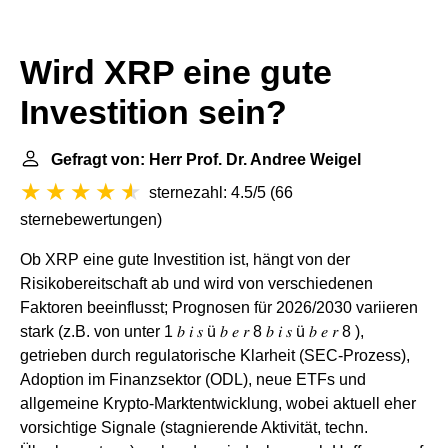
Wird XRP eine gute
Investition sein?
Gefragt von: Herr Prof. Dr. Andree Weigel
sternezahl: 4.5/5
(
66
sternebewertungen
)
Ob XRP eine gute Investition ist, hängt von der
Risikobereitschaft ab und wird von verschiedenen
Faktoren beeinflusst; Prognosen für 2026/2030 variieren
stark (z.B. von unter 1 𝑏 𝑖 𝑠 ü 𝑏 𝑒 𝑟 8 𝑏 𝑖 𝑠 ü 𝑏 𝑒 𝑟 8 ),
getrieben durch regulatorische Klarheit (SEC-Prozess),
Adoption im Finanzsektor (ODL), neue ETFs und
allgemeine Krypto-Marktentwicklung, wobei aktuell eher
vorsichtige Signale (stagnierende Aktivität, techn.