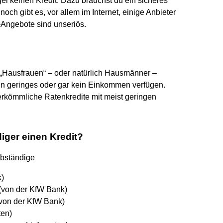
el keinen Kredit. Dazu brauchst du ein sicheres
h gibt es, vor allem im Internet, einige Anbieter
e-Angebote sind unseriös.
h „Hausfrauen“ – oder natürlich Hausmänner –
in geringes oder gar kein Einkommen verfügen.
erkömmliche Ratenkredite mit meist geringen
iger einen Kredit?
lbständige
k)
(von der KfW Bank)
(von der KfW Bank)
ten)