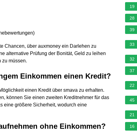
19
28
39
rnebewertungen
)
33
ute Chancen, über auxmoney ein Darlehen zu
e alternative Prüfung der Bonität, Geld zu leihen
32
 zu müssen.
37
ngem Einkommen einen Kredit?
22
glichkeit einen Kredit über smava zu erhalten.
n, können Sie einen zweiten Kreditnehmer für das
45
s eine größere Sicherheit, wodurch eine
21
it aufnehmen ohne Einkommen?
16