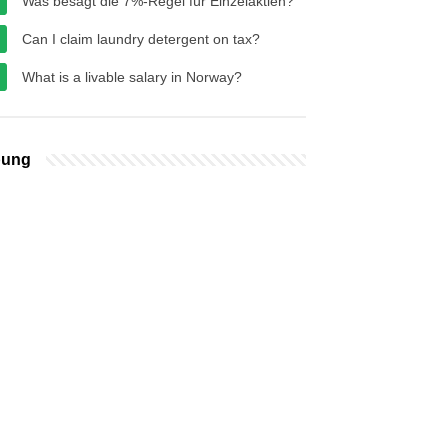
Was besagt die 7%-Regel für Einzelaktien?
Can I claim laundry detergent on tax?
What is a livable salary in Norway?
bung