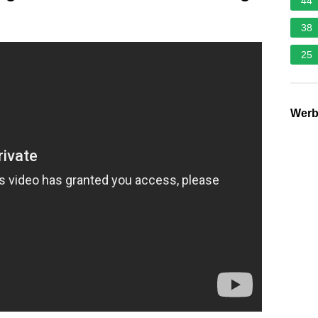
44
38
25
Wer