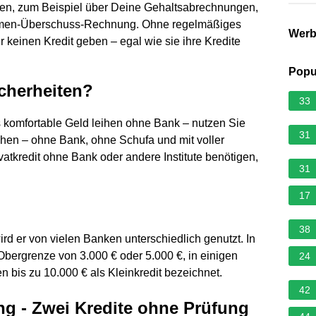
lgen, zum Beispiel über Deine Gehaltsabrechnungen,
hmen-Überschuss-Rechnung. Ohne regelmäßiges
Wer
einen Kredit geben – egal wie sie ihre Kredite
Popu
icherheiten?
33
 komfortable Geld leihen ohne Bank – nutzen Sie
31
eihen – ohne Bank, ohne Schufa und mit voller
ivatkredit ohne Bank oder andere Institute benötigen,
31
17
38
 wird er von vielen Banken unterschiedlich genutzt. In
 Obergrenze von 3.000 € oder 5.000 €, in einigen
24
 bis zu 10.000 € als Kleinkredit bezeichnet.
42
ng - Zwei Kredite ohne Prüfung