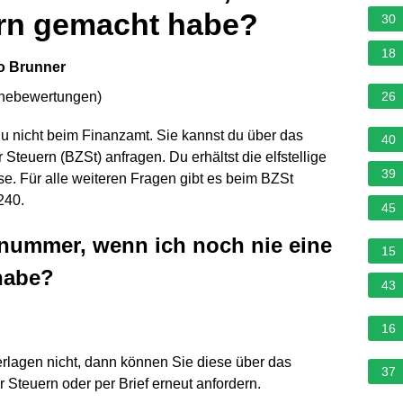
ern gemacht habe?
30
18
co Brunner
rnebewertungen
)
26
du nicht beim Finanzamt. Sie kannst du über das
40
Steuern (BZSt) anfragen. Du erhältst die elfstellige
39
. Für alle weiteren Fragen gibt es beim BZSt
240.
45
rnummer, wenn ich noch nie eine
15
habe?
43
16
erlagen nicht, dann können Sie diese über das
37
Steuern oder per Brief erneut anfordern.