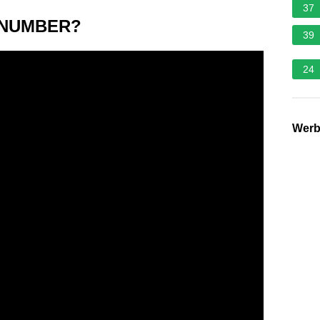
37
AX NUMBER?
39
24
Wer