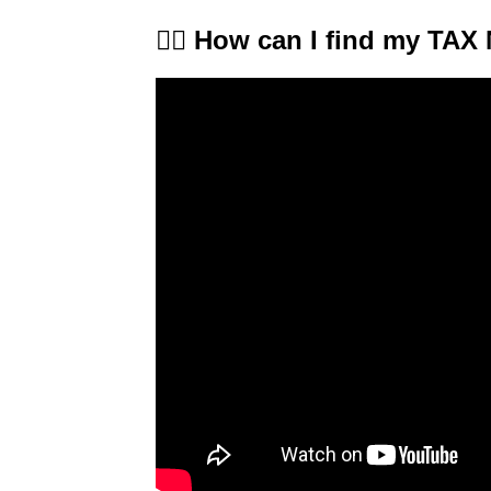
🤷‍♂️ How can I find my T