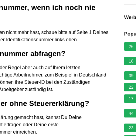
rnummer, wenn ich noch nie
Wer
 nicht mehr hast, schaue bitte auf Seite 1 Deines
Popu
uer-Identifikationsnummer links oben.
26
rnummer abfragen?
18
der Regel aber auch auf Ihrem letzten
htige Arbeitnehmer, zum Beispiel in Deutschland
39
können ihre Steuer-ID bei den Zuständigen
22
rbeitgeber zuständig ist.
17
er ohne Steuererklärung?
44
ärung gemacht hast, kannst Du Deine
 erfragen oder Deine erste
23
mmer einreichen.