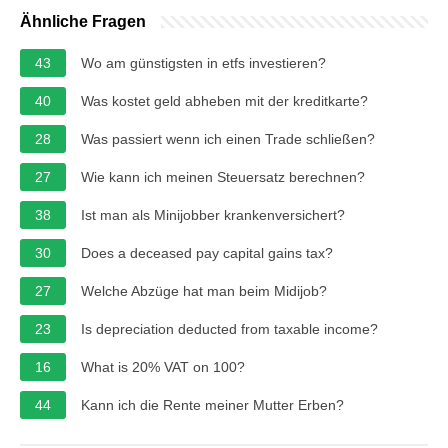
Ähnliche Fragen
43
Wo am günstigsten in etfs investieren?
40
Was kostet geld abheben mit der kreditkarte?
28
Was passiert wenn ich einen Trade schließen?
27
Wie kann ich meinen Steuersatz berechnen?
38
Ist man als Minijobber krankenversichert?
30
Does a deceased pay capital gains tax?
27
Welche Abzüge hat man beim Midijob?
23
Is depreciation deducted from taxable income?
16
What is 20% VAT on 100?
44
Kann ich die Rente meiner Mutter Erben?