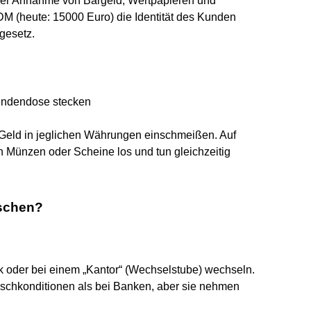
i der Annahme von Bargeld, Wertpapieren und
M (heute: 15000 Euro) die Identität des Kunden
gesetz.
endendose stecken
 Geld in jeglichen Währungen einschmeißen. Auf
 Münzen oder Scheine los und tun gleichzeitig
uschen?
nk oder bei einem „Kantor“ (Wechselstube) wechseln.
chkonditionen als bei Banken, aber sie nehmen