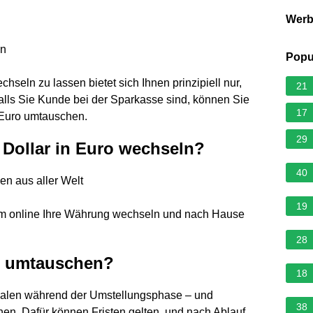
Wer
ln
Popu
hseln zu lassen bietet sich Ihnen prinzipiell nur,
21
lls Sie Kunde bei der Sparkasse sind, können Sie
17
Euro umtauschen.
29
 Dollar in Euro wechseln?
40
n aus aller Welt
19
m online Ihre Währung wechseln und nach Hause
28
h umtauschen?
18
ialen während der Umstellungsphase – und
38
n. Dafür können Fristen gelten, und nach Ablauf