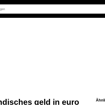
disches geld in euro
Ähnl