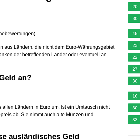
20
30
rnebewertungen
)
45
23
 aus Ländern, die nicht dem Euro-Währungsgebiet
nken der betreffenden Länder oder eventuell an
22
27
Geld an?
30
16
 allen Ländern in Euro um. Ist ein Umtausch nicht
30
opreis ab. Sie nimmt auch alte Münzen und
33
se ausländisches Geld