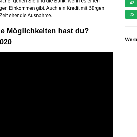
Sicher gehen Sie und die Bank, wenn es einen
43
gen Einkommen gibt. Auch ein Kredit mit Bürgen
22
n Zeit eher die Ausnahme.
he Möglichkeiten hast du?
Wer
2020