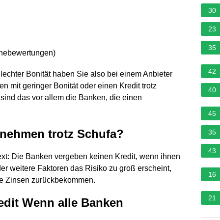
30
23
35
rnebewertungen
)
42
hlechter Bonität haben Sie also bei einem Anbieter
en mit geringer Bonität oder einen Kredit trotz
40
sind das vor allem die Banken, die einen
45
fnehmen trotz Schufa?
35
43
ext: Die Banken vergeben keinen Kredit, wenn ihnen
r weitere Faktoren das Risiko zu groß erscheint,
16
sive Zinsen zurückbekommen.
21
dit Wenn alle Banken