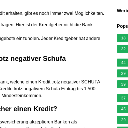
Wer
dit erhalten, gibt es noch immer zwei Möglichkeiten.
fragen. Hier ist der Kreditgeber nicht die Bank
Popu
18
Angebote einzuholen. Jeder Kreditgeber hat andere
32
otz negativer Schufa
44
29
Bank, welche einen Kredit trotz negativer SCHUFA
39
edite trotz negativem Schufa Eintrag bis 1.500
 € Mindesteinkommen.
37
er einen Kredit?
45
29
nsversicherung akzeptieren Banken als