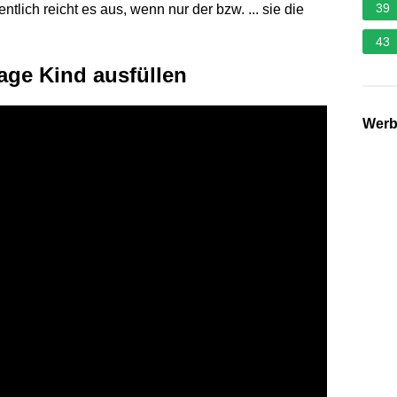
39
ich reicht es aus, wenn nur der bzw. ... sie die
43
age Kind ausfüllen
Wer