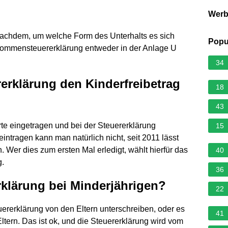
Wer
nachdem, um welche Form des Unterhalts es sich
Popu
inkommensteuererklärung entweder in der Anlage U
34
rerklärung den Kinderfreibetrag
18
43
rte eingetragen und bei der Steuererklärung
15
eintragen kann man natürlich nicht, seit 2011 lässt
 Wer dies zum ersten Mal erledigt, wählt hierfür das
40
g.
36
rklärung bei Minderjährigen?
22
uererklärung von den Eltern unterschreiben, oder es
41
tern. Das ist ok, und die Steuererklärung wird vom