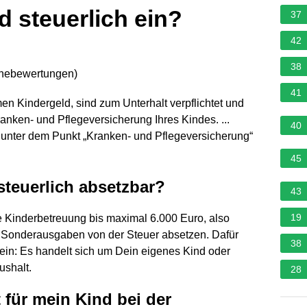
d steuerlich ein?
37
42
38
rnebewertungen
)
41
Kindergeld, sind zum Unterhalt verpflichtet und
ranken- und Pflegeversicherung Ihres Kindes. ...
40
d unter dem Punkt „Kranken- und Pflegeversicherung“
45
steuerlich absetzbar?
43
19
ie Kinderbetreuung bis maximal 6.000 Euro, also
s Sonderausgaben von der Steuer absetzen. Dafür
38
ein: Es handelt sich um Dein eigenes Kind oder
ushalt.
28
 für mein Kind bei der