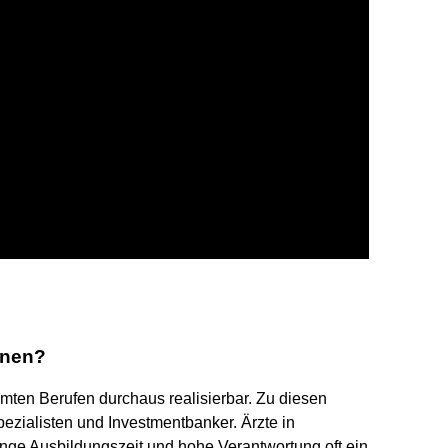
enen?
mmten Berufen durchaus realisierbar. Zu diesen
pezialisten und Investmentbanker. Ärzte in
ange Ausbildungszeit und hohe Verantwortung oft ein