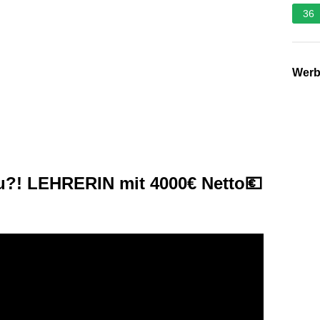
36
Wer
u?! LEHRERIN mit 4000€ Netto💶