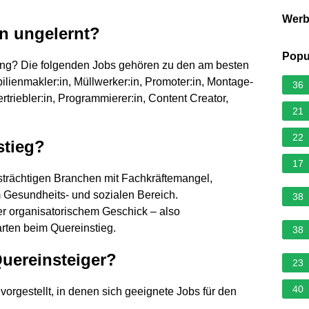
Wer
n ungelernt?
Popu
ng? Die folgenden Jobs gehören zu den am besten
lienmakler:in, Müllwerker:in, Promoter:in, Montage-
36
ertriebler:in, Programmierer:in, Content Creator,
21
22
stieg?
17
ftsträchtigen Branchen mit Fachkräftemangel,
m Gesundheits- und sozialen Bereich.
38
er organisatorischem Geschick – also
rten beim Quereinstieg.
38
Quereinsteiger?
23
40
rgestellt, in denen sich geeignete Jobs für den