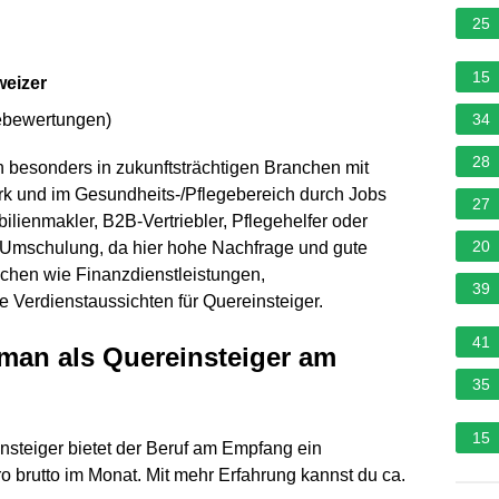
25
15
weizer
ebewertungen
)
34
28
n besonders in zukunftsträchtigen Branchen mit
rk und im Gesundheits-/Pflegebereich durch Jobs
27
ilienmakler, B2B-Vertriebler, Pflegehelfer oder
20
r Umschulung, da hier hohe Nachfrage und gute
chen wie Finanzdienstleistungen,
39
 Verdienstaussichten für Quereinsteiger.
41
man als Quereinsteiger am
35
15
insteiger bietet der Beruf am Empfang ein
ro brutto im Monat. Mit mehr Erfahrung kannst du ca.