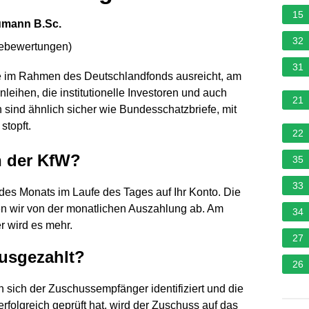
15
humann B.Sc.
32
nebewertungen
)
31
te im Rahmen des Deutschlandfonds ausreicht, am
leihen, die institutionelle Investoren und auch
21
 sind ähnlich sicher wie Bundesschatzbriefe, mit
stopft.
22
 der KfW?
35
33
des Monats im Laufe des Tages auf Ihr Konto. Die
en wir von der monatlichen Auszahlung ab. Am
34
r wird es mehr.
27
usgezahlt?
26
sich der Zuschussempfänger identifiziert und die
folgreich geprüft hat, wird der Zuschuss auf das