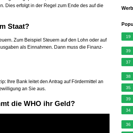
 Dies erfolgt in der Regel zum Ende des auf die
Wer
Popu
m Staat?
19
euern. Zum Beispiel Steuern auf den Lohn oder auf
 Ausgaben als Einnahmen. Dann muss die Finanz-
39
37
38
p: Ihre Bank leitet den Antrag auf Fördermittel an
35
ewilligung an Sie aus.
39
mmt die WHO ihr Geld?
34
36