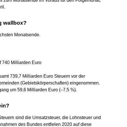
ils zum Monatsende im Voraus für den Folgemonat,
il.
g wallbox?
nächsten Monatsende.
 740 Milliarden Euro
amt 739,7 Milliarden Euro Steuern vor der
Gemeinden (Gebietskörperschaften) eingenommen.
ang um 59,6 Milliarden Euro (–7,5 %).
ein?
teuern sind die Umsatzsteuer, die Lohnsteuer und
innahmen des Bundes entfielen 2020 auf diese