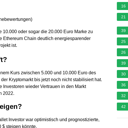
16
21
rnebewertungen
)
39
ie 10.000 oder sogar die 20.000 Euro Marke zu
die Ethereum Chain deutlich energiesparender
25
jekt ist.
26
t?
39
einem Kurs zwischen 5.000 und 10.000 Euro des
30
er Kryptomarkt bis jetzt noch nicht stabilisiert hat.
36
e Investoren wieder Vertrauen in den Markt
n 2022.
32
teigen?
42
et Investor war optimistisch und prognostizierte,
 $ steigen könnte.