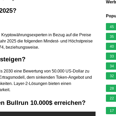
Wer
 2025?
Popu
45
n Kryptowährungsexperten in Bezug auf die Preise
35
ahr 2025 die folgenden Mindest- und Höchstpreise
40
74, beziehungsweise.
33
 steigen?
34
is 2030 eine Bewertung von 50.000 US-Dollar zu
32
n Ertragsmodell, dem sinkenden Token-Angebot und
hkeiten. Layer-2-Lösungen bieten einen
28
rkeit.
22
n Bullrun 10.000$ erreichen?
17