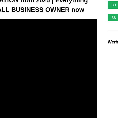
ION from 2025 | Everything
39
SMALL BUSINESS OWNER now
38
Wer