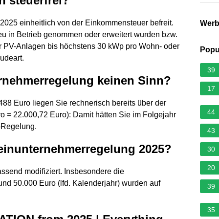
 steuerfrei?
.2025 einheitlich von der Einkommensteuer befreit.
Wer
neu in Betrieb genommen oder erweitert wurden bzw.
r PV-Anlagen bis höchstens 30 kWp pro Wohn- oder
Popu
udeart.
39
rnehmerregelung keinen Sinn?
17
88 Euro liegen Sie rechnerisch bereits über der
44
 = 22.000,72 Euro): Damit hätten Sie im Folgejahr
-Regelung.
43
leinunternehmerregelung 2025?
30
20
ssend modifiziert. Insbesondere die
nd 50.000 Euro (lfd. Kalenderjahr) wurden auf
39
.
35