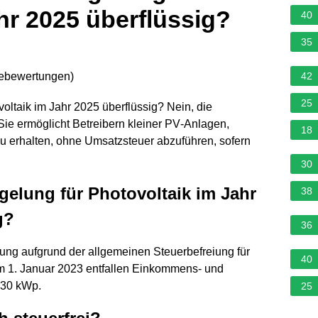
hr 2025 überflüssig?
40
35
nebewertungen
)
42
25
voltaik im Jahr 2025 überflüssig? Nein, die
Sie ermöglicht Betreibern kleiner PV‑Anlagen,
18
 erhalten, ohne Umsatzsteuer abzuführen, sofern
30
gelung für Photovoltaik im Jahr
38
g?
36
lung aufgrund der allgemeinen Steuerbefreiung für
40
m 1. Januar 2023 entfallen Einkommens- und
 30 kWp.
25