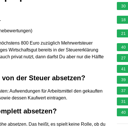
30
18
r
rnebewertungen
)
21
höchstens 800 Euro zuzüglich Mehrwertsteuer
40
iges Wirtschaftsgut bereits in der Steuererklärung
auch privat nutzt, dann darfst Du aber nur die Hälfte
27
41
 von der Steuer absetzen?
39
37
ten: Aufwendungen für Arbeitsmittel den gekauften
owie dessen Kaufwert eintragen.
31
mplett absetzen?
40
Höhe absetzen. Das heißt, es spielt keine Rolle, ob du