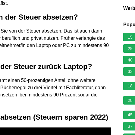
fst.
Wer
n der Steuer absetzen?
Popu
Sie von der Steuer absetzen. Das ist auch dann
15
eruflich und privat nutzen. Früher verlangte das
eitnehmer/in den Laptop oder PC zu mindestens 90
29
40
der Steuer zurück Laptop?
33
mt einen 50-prozentigen Anteil ohne weitere
18
ücherregal zu drei Viertel mit Fachliteratur, dann
nsetzen; bei mindestens 90 Prozent sogar die
28
45
 absetzen (Steuern sparen 2022)
37