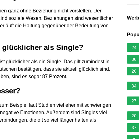
en ganz ohne Beziehung nicht vorstellen. Der
Wer
sind soziale Wesen. Beziehungen sind wesentlicher
verläuft die Haltung gegenüber der Bedeutung von
Popu
 glücklicher als Single?
24
36
st glücklicher als ein Single. Das gilt zumindest in
schen bestätigen, dass sie aktuell glücklich sind,
20
leben, sind es sogar 87 Prozent.
34
esser?
27
um Beispiel laut Studien viel eher mit schwierigen
negative Emotionen. Außerdem sind Singles viel
20
rbindungen, die oft so viel länger halten als
37