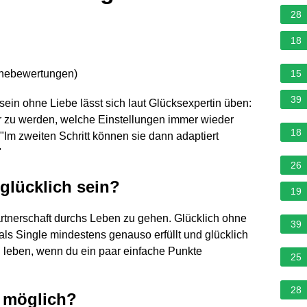
28
18
rnebewertungen
)
15
39
hsein ohne Liebe lässt sich laut Glücksexpertin üben:
ter zu werden, welche Einstellungen immer wieder
18
"Im zweiten Schritt können sie dann adaptiert
"
26
glücklich sein?
19
rtnerschaft durchs Leben zu gehen. Glücklich ohne
39
 als Single mindestens genauso erfüllt und glücklich
 leben, wenn du ein paar einfache Punkte
25
28
r möglich?