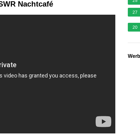
25
 SWR Nachtcafé
27
20
Wer