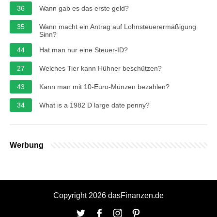
36
Wann gab es das erste geld?
35
Wann macht ein Antrag auf Lohnsteuerermäßigung
Sinn?
44
Hat man nur eine Steuer-ID?
27
Welches Tier kann Hühner beschützen?
43
Kann man mit 10-Euro-Münzen bezahlen?
34
What is a 1982 D large date penny?
Werbung
Copyright 2026 dasFinanzen.de