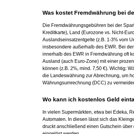
Was kostet Fremdwährung bei d
Die Fremdwährungsgebühren bei der Sparkas
Kreditkarte), Land (Eurozone vs. Nicht-Eur
Auslandseinsatzentgelte (z.B. 1-3% vom U
insbesondere außerhalb des EWR. Bei der
innerhalb des EWR in Fremdwährung oft k
Ausland (auch Euro-Zone) mit einer proze
können (z.B. 2%, mind. 7,50 €). Wichtig:
die Landeswährung zur Abrechnung, um ho
Währungsumrechnung (DCC) zu vermeide
Wo kann ich kostenlos Geld ein
In vielen Supermärkten, etwa bei Edeka, R
Automaten. In diesen lässt sich das Kleing
druckt anschließend einen Gutschein über 
eingelöst werden.