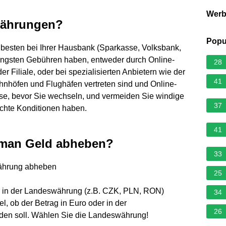
Wer
ährungen?
Popu
sten bei Ihrer Hausbank (Sparkasse, Volksbank,
eringsten Gebühren haben, entweder durch Online-
28
r Filiale, oder bei spezialisierten Anbietern wie der
41
ahnhöfen und Flughäfen vertreten sind und Online-
rse, bevor Sie wechseln, und vermeiden Sie windige
37
echte Konditionen haben.
41
 man Geld abheben?
33
währung abheben
25
r in der Landeswährung (z.B. CZK, PLN, RON)
34
l, ob der Betrag in Euro oder in der
26
en soll. Wählen Sie die Landeswährung!