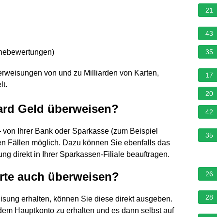
21
43
rnebewertungen
)
35
rweisungen von und zu Milliarden von Karten,
17
lt.
20
ard Geld überweisen?
42
– von Ihrer Bank oder Sparkasse (zum Beispiel
35
ten Fällen möglich. Dazu können Sie ebenfalls das
g direkt in Ihrer Sparkassen-Filiale beauftragen.
arte auch überweisen?
26
28
isung erhalten, können Sie diese direkt ausgeben.
f dem Hauptkonto zu erhalten und es dann selbst auf