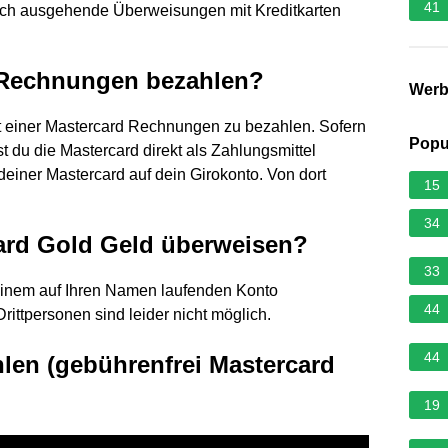
41
uch ausgehende Überweisungen mit Kreditkarten
 Rechnungen bezahlen?
Wer
it einer Mastercard Rechnungen zu bezahlen. Sofern
Popu
t du die Mastercard direkt als Zahlungsmittel
einer Mastercard auf dein Girokonto. Von dort
15
34
ard Gold Geld überweisen?
33
einem auf Ihren Namen laufenden Konto
44
ittpersonen sind leider nicht möglich.
44
hlen (gebührenfrei Mastercard
19