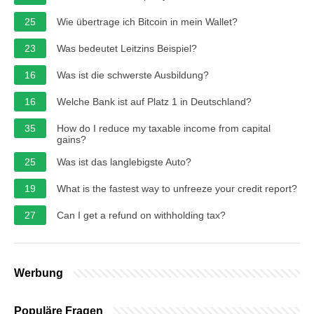
25
Wie übertrage ich Bitcoin in mein Wallet?
23
Was bedeutet Leitzins Beispiel?
16
Was ist die schwerste Ausbildung?
16
Welche Bank ist auf Platz 1 in Deutschland?
35
How do I reduce my taxable income from capital
gains?
25
Was ist das langlebigste Auto?
19
What is the fastest way to unfreeze your credit report?
27
Can I get a refund on withholding tax?
Werbung
Populäre Fragen