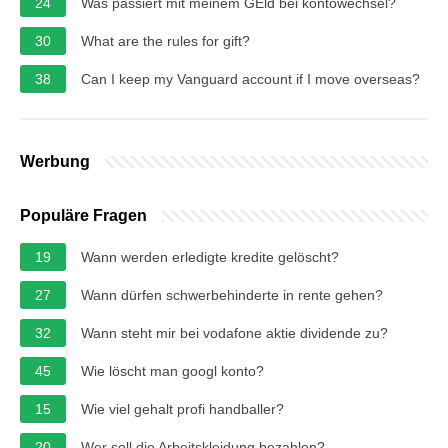
24
Was passiert mit meinem GEld bei kontowechsel?
30
What are the rules for gift?
38
Can I keep my Vanguard account if I move overseas?
Werbung
Populäre Fragen
19
Wann werden erledigte kredite gelöscht?
27
Wann dürfen schwerbehinderte in rente gehen?
32
Wann steht mir bei vodafone aktie dividende zu?
45
Wie löscht man googl konto?
15
Wie viel gehalt profi handballer?
20
Wer soll die Arbeitskleidung bezahlen?