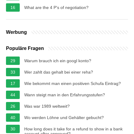
16
What are the 4 P's of negotiation?
Werbung
Populäre Fragen
29
Warum brauch ich ein googl konto?
33
Wer zahlt das gehalt bei einer reha?
17
Wie bekommt man einen positiven Schufa Eintrag?
44
Wann steigt man in den Erfahrungsstufen?
26
Was war 1989 weltweit?
40
Wo werden Löhne und Gehälter gebucht?
30
How long does it take for a refund to show in a bank
account after approved?