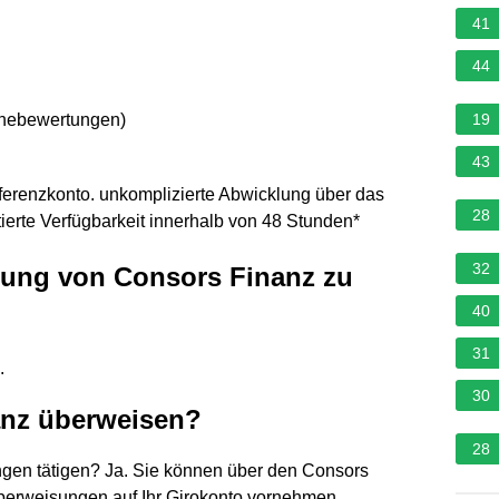
41
44
rnebewertungen
)
19
43
renzkonto. unkomplizierte Abwicklung über das
28
ierte Verfügbarkeit innerhalb von 48 Stunden*
32
sung von Consors Finanz zu
40
31
.
30
anz überweisen?
28
gen tätigen? Ja. Sie können über den Consors
berweisungen auf Ihr Girokonto vornehmen.