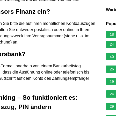
Wer
nsors Finanz ein?
n Sie bitte die auf Ihren monatlichen Kontoauszügen
Popu
en Sie entweder postalisch oder online in Ihrem
18
ndungszweck Ihre Vertragsnummer (siehe u. a. im
hung) an.
24
orsbank?
40
ormat innerhalb von einem Bankarbeitstag
26
 dass die Ausführung online oder telefonisch bis
utschrift auf dem Konto des Zahlungsempfänger
19
24
king – So funktioniert es:
uszug, PIN ändern
29