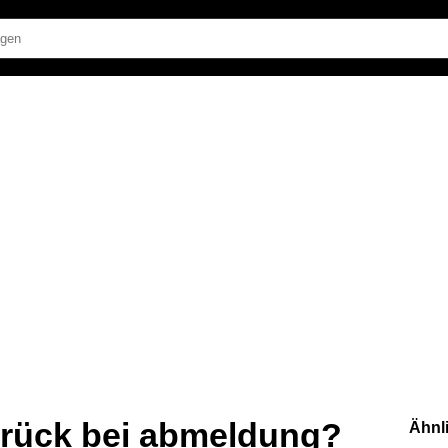
urück bei abmeldung?
Ähnl