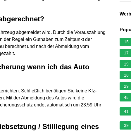
Wer
 abgerechnet?
Popu
ahrzeug abgemeldet wird. Durch die Vorauszahlung
 in der Regel ein Guthaben zum Zeitpunkt der
15
au berechnet und nach der Abmeldung vom
17
ezahlt.
19
icherung wenn ich das Auto
18
29
rrichten. Schließlich benötigen Sie keine Kfz-
45
n. Mit der Abmeldung des Autos wird die
rsicherungsschutz endet automatisch um 23.59 Uhr
41
ebsetzung / Stilllegung eines
39