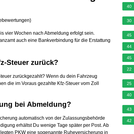
40
nebewertungen
)
30
 bis vier Wochen nach Abmeldung erfolgt sein.
45
nanzamt auch eine Bankverbindung für die Erstattung
44
45
z-Steuer zurück?
22
Steuer zurückgezahlt? Wenn du dein Fahrzeug
hen die im Voraus gezahlte Kfz-Steuer vom Zoll
25
40
erung bei Abmeldung?
43
cherung automatisch von der Zulassungsbehörde
42
digung erhältst Du wenige Tage später per Post. Ab
llgelegten PKW eine sogenannte Ruheversicherung in