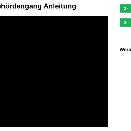
hördengang Anleitung
38
30
Wer