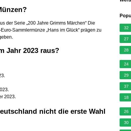
 Münzen?
Popu
s der Serie „200 Jahre Grimms Märchen“ Die
32
0-Euro-Sammlermünze „Hans im Glück“ prägen zu
geben.
27
 Jahr 2023 raus?
28
24
29
23.
37
023.
er 2023.
18
tschland nicht die erste Wahl
26
30