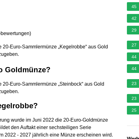
45
42
29
ebewertungen
)
27
ne 20-Euro-Sammlermünze „Kegelrobbe“ aus Gold
zugeben.
44
ro Goldmünze?
44
23
ne 20-Euro-Sammlermünze „Steinbock“ aus Gold
zugeben.
23
egelrobbe?
25
rung wurde im Juni 2022 die 20-Euro-Goldmünze
det den Auftakt einer sechsteiligen Serie
aum 2022 - 2027 jährlich eine Münze erscheinen wird.
Wer