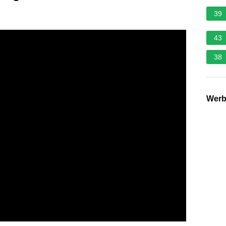
39
43
38
Wer