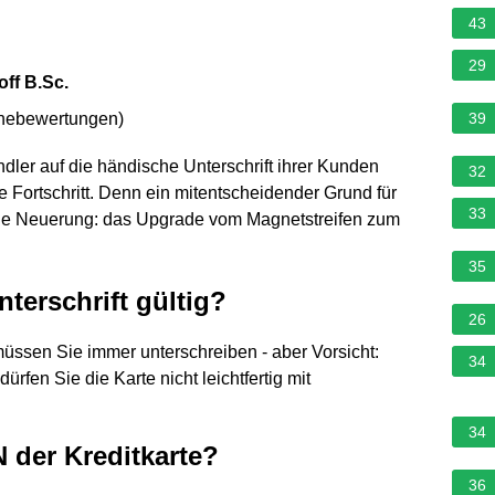
43
29
off B.Sc.
rnebewertungen
)
39
dler auf die händische Unterschrift ihrer Kunden
32
e Fortschritt. Denn ein mitentscheidender Grund für
33
sche Neuerung: das Upgrade vom Magnetstreifen zum
35
nterschrift gültig?
26
müssen Sie immer unterschreiben - aber Vorsicht:
34
ürfen Sie die Karte nicht leichtfertig mit
34
 der Kreditkarte?
36