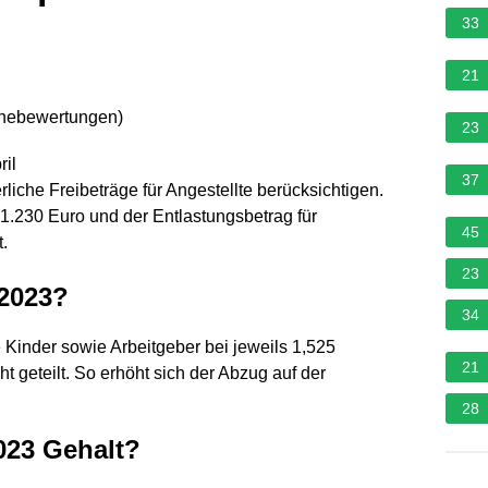
33
21
rnebewertungen
)
23
ril
37
iche Freibeträge für Angestellte berücksichtigen.
1.230 Euro und der Entlastungsbetrag für
45
.
23
 2023?
34
 Kinder sowie Arbeitgeber bei jeweils 1,525
21
t geteilt. So erhöht sich der Abzug auf der
28
023 Gehalt?