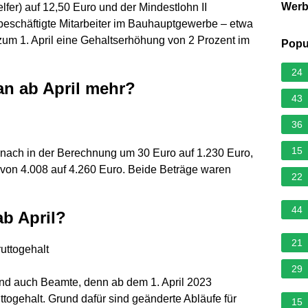
Wer
elfer) auf 12,50 Euro und der Mindestlohn II
fbeschäftigte Mitarbeiter im Bauhauptgewerbe – etwa
zum 1. April eine Gehaltserhöhung von 2 Prozent im
Popu
24
an ab April mehr?
43
36
15
nach in der Berechnung um 30 Euro auf 1.230 Euro,
e von 4.008 auf 4.260 Euro. Beide Beträge waren
22
44
b April?
21
uttogehalt
29
und auch Beamte, denn ab dem 1. April 2023
ttogehalt. Grund dafür sind geänderte Abläufe für
15