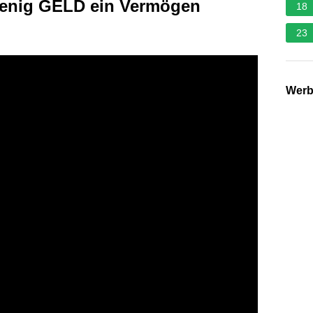
wenig GELD ein Vermögen
18
23
Wer