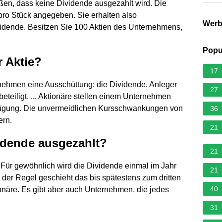
en, dass keine Dividende ausgezahlt wird. Die
pro Stück angegeben. Sie erhalten also
Wer
ividende. Besitzen Sie 100 Aktien des Unternehmens,
Popu
r Aktie?
17
rnehmen eine Ausschüttung: die Dividende. Anleger
27
teiligt. ... Aktionäre stellen einem Unternehmen
rfügung. Die unvermeidlichen Kursschwankungen von
36
ern.
21
dende ausgezahlt?
21
Für gewöhnlich wird die Dividende einmal im Jahr
21
 der Regel geschieht das bis spätestens zum dritten
40
näre. Es gibt aber auch Unternehmen, die jedes
31