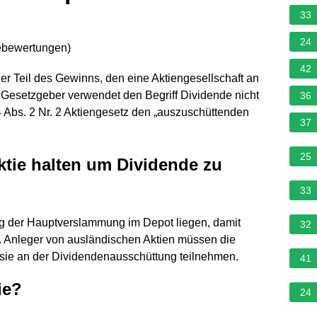
33
24
ebewertungen
)
42
der Teil des Gewinns, den eine Aktiengesellschaft an
r Gesetzgeber verwendet den Begriff Dividende nicht
36
4 Abs. 2 Nr. 2 Aktiengesetz den „auszuschüttenden
37
25
ktie halten um Dividende zu
33
g der Hauptverslammung im Depot liegen, damit
32
. Anleger von ausländischen Aktien müssen die
 sie an der Dividendenausschüttung teilnehmen.
41
ie?
24