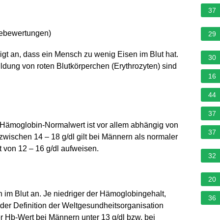
37
nebewertungen
)
29
gt an, dass ein Mensch zu wenig Eisen im Blut hat.
30
ldung von roten Blutkörperchen (Erythrozyten) sind
16
44
?
37
Hämoglobin-Normalwert ist vor allem abhängig von
37
wischen 14 – 18 g/dl gilt bei Männern als normaler
 von 12 – 16 g/dl aufweisen.
32
20
im Blut an. Je niedriger der Hämoglobingehalt,
36
der Definition der Weltgesundheitsorganisation
 Hb-Wert bei Männern unter 13 g/dl bzw. bei