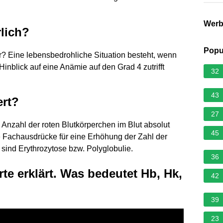
Wer
rlich?
Popu
 Eine lebensbedrohliche Situation besteht, wenn
 Hinblick auf eine Anämie auf den Grad 4 zutrifft
32
43
rt?
27
Anzahl der roten Blutkörperchen im Blut absolut
45
Die Fachausdrücke für eine Erhöhung der Zahl der
sind Erythrozytose bzw. Polyglobulie.
36
rte erklärt. Was bedeutet Hb, Hk,
42
39
23