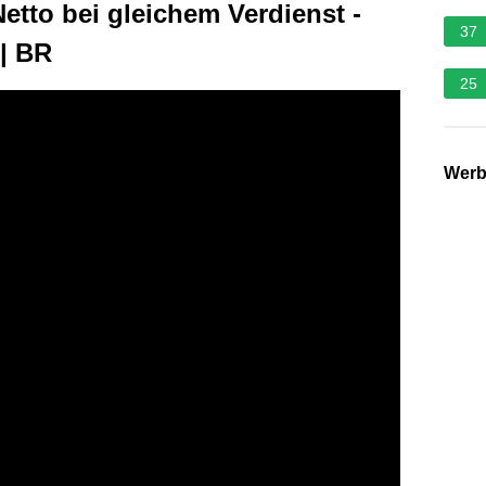
etto bei gleichem Verdienst -
37
| BR
25
Wer