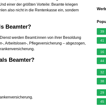
nd einer der größten Vorteile: Beamte kriegen
Wer
len also nicht in die Rentenkasse ein, sondern
Popu
ls Beamter?
39
en Dienst werden Beamt:innen von ihrer Besoldung
41
n-, Arbeitslosen-, Pflegeversicherung – abgezogen,
Krankenversicherung.
16
als Beamter?
44
32
38
29
rankenversicherung.
45