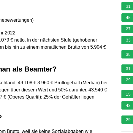
31
45
rnebewertungen
)
27
hr 2022
079 € netto. In der nächsten Stufe (gehobener
33
n bis hin zu einem monatlichen Brutto von 5.904 €
38
man als Beamter?
31
29
chland. 49.108 € 3.960 € Bruttogehalt (Median) bei
egen über diesem Wert und 50% darunter. 43.540 €
15
7 € (Oberes Quartil): 25% der Gehälter liegen
42
?
29
m Brutto, weil sie keine Sozialabgaben wie