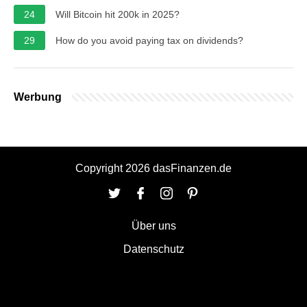
24
Will Bitcoin hit 200k in 2025?
29
How do you avoid paying tax on dividends?
Werbung
Copyright 2026 dasFinanzen.de
Über uns
Datenschutz